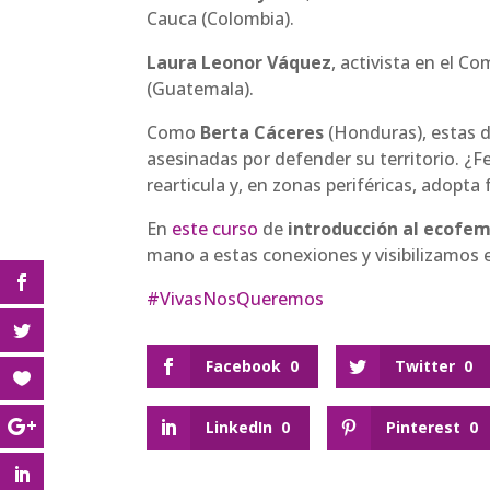
Cauca (Colombia).
Laura Leonor Váquez
, activista en el C
(Guatemala).
Como
Berta Cáceres
(Honduras), estas d
asesinadas por defender su territorio. ¿F
rearticula y, en zonas periféricas, adopta
En
este curso
de
introducción al ecofe
mano a estas conexiones y visibilizamos 
#
VivasNosQueremos
Facebook
0
Twitter
0
LinkedIn
0
Pinterest
0