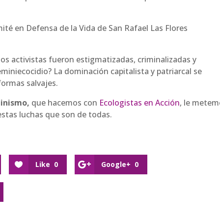
omité en Defensa de la Vida de San Rafael Las Flores
os activistas fueron estigmatizadas, criminalizadas y
eminiecocidio? La dominación capitalista y patriarcal se
 formas salvajes.
minismo,
que hacemos con
Ecologistas en Acción
, le mete
estas luchas que son de todas.
Like
0
Google+
0